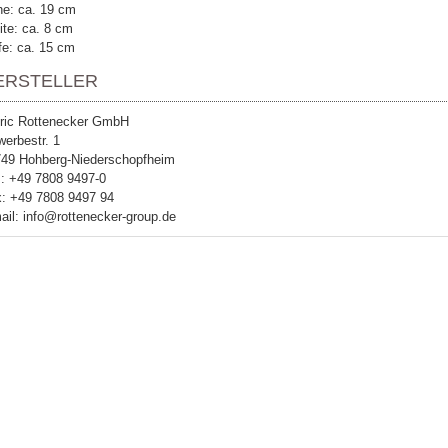
e: ca. 19 cm
ite: ca. 8 cm
fe: ca. 15 cm
ERSTELLER
ric Rottenecker GmbH
erbestr. 1
49 Hohberg-Niederschopfheim
.: +49 7808 9497-0
: +49 7808 9497 94
ail: info@rottenecker-group.de