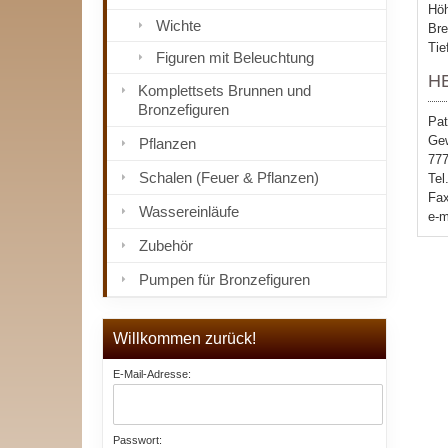
Höh
Wichte
Bre
Tie
Figuren mit Beleuchtung
H
Komplettsets Brunnen und
Bronzefiguren
Pat
Gew
Pflanzen
777
Schalen (Feuer & Pflanzen)
Tel
Fax
Wassereinläufe
e-m
Zubehör
Pumpen für Bronzefiguren
Willkommen zurück!
E-Mail-Adresse:
Passwort: