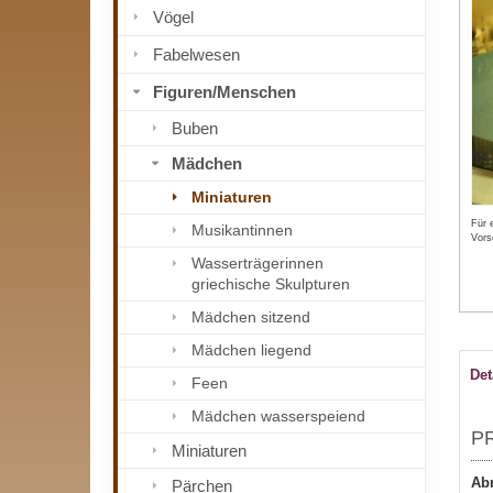
Vögel
Fabelwesen
Figuren/Menschen
Buben
Mädchen
Miniaturen
Für 
Musikantinnen
Vors
Wasserträgerinnen
griechische Skulpturen
Mädchen sitzend
Mädchen liegend
Det
Feen
Mädchen wasserspeiend
P
Miniaturen
Ab
Pärchen