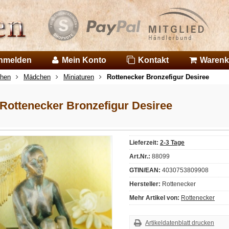
nmelden
Mein Konto
Kontakt
Warenk
chen
Mädchen
Miniaturen
Rottenecker Bronzefigur Desiree
Rottenecker Bronzefigur Desiree
Lieferzeit:
2-3 Tage
Art.Nr.:
88099
GTIN/EAN:
4030753809908
Hersteller:
Rottenecker
Mehr Artikel von:
Rottenecker
Artikeldatenblatt drucken