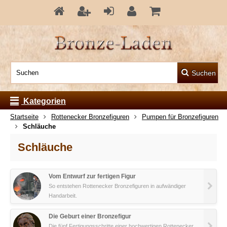
Suchen
Kategorien
Startseite
Rottenecker Bronzefiguren
Pumpen für Bronzefiguren
Schläuche
Schläuche
Vom Entwurf zur fertigen Figur
So entstehen Rottenecker Bronzefiguren in aufwändiger
Handarbeit.
Die Geburt einer Bronzefigur
Die fünf Fertigungsschritte einer hochwertigen Rottenecker